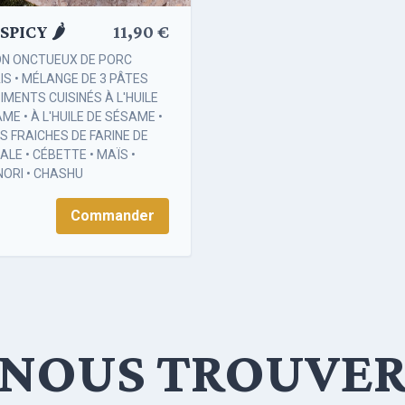
SPICY 🌶️
11,90 €
ON ONCTUEUX DE PORC
S • MÉLANGE DE 3 PÂTES
PIMENTS CUISINÉS À L'HUILE
ME • À L'HUILE DE SÉSAME •
S FRAICHES DE FARINE DE
ALE • CÉBETTE • MAÏS •
NORI • CHASHU
Commander
NOUS TROUVE