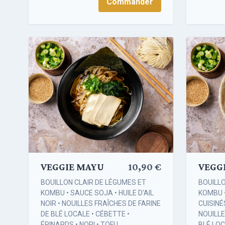
Commander
VEGGI
VEGGIE MAYU
10,90 €
BOUILL
BOUILLON CLAIR DE LÉGUMES ET
KOMBU 
KOMBU • SAUCE SOJA • HUILE D'AIL
CUISINÉ
NOIR • NOUILLES FRAÎCHES DE FARINE
NOUILLE
DE BLÉ LOCALE • CÉBETTE •
BLÉ LOC
ÉPINARDS • NORI • TOFU