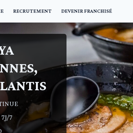
CE
RECRUTEMENT
DEVENIR FRANCHISÉ
YA
NNES,
TLANTIS
TINUE
7J/7
0