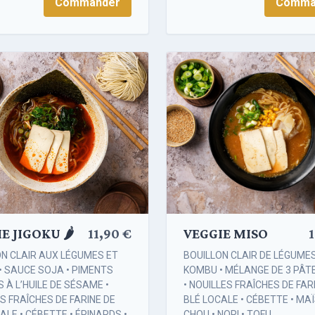
Commander
Comma
E JIGOKU 🌶️
11,90 €
VEGGIE MISO
1
ON CLAIR AUX LÉGUMES ET
BOUILLON CLAIR DE LÉGUME
• SAUCE SOJA • PIMENTS
KOMBU • MÉLANGE DE 3 PÂT
S À L’HUILE DE SÉSAME •
• NOUILLES FRAÎCHES DE FAR
S FRAÎCHES DE FARINE DE
BLÉ LOCALE • CÉBETTE • MAÏ
ALE • CÉBETTE • ÉPINARDS •
CHOU • NORI • TOFU