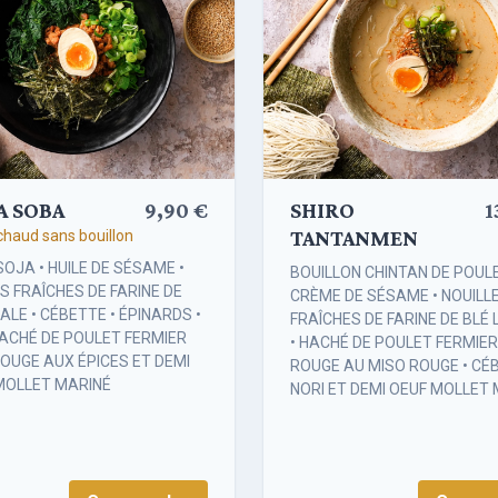
A SOBA
9,90 €
SHIRO
1
TANTANMEN
haud sans bouillon
OJA • HUILE DE SÉSAME •
BOUILLON CHINTAN DE POULE
S FRAÎCHES DE FARINE DE
CRÈME DE SÉSAME • NOUILL
ALE • CÉBETTE • ÉPINARDS •
FRAÎCHES DE FARINE DE BLÉ
HACHÉ DE POULET FERMIER
• HACHÉ DE POULET FERMIER
OUGE AUX ÉPICES ET DEMI
ROUGE AU MISO ROUGE • CÉB
MOLLET MARINÉ
NORI ET DEMI OEUF MOLLET