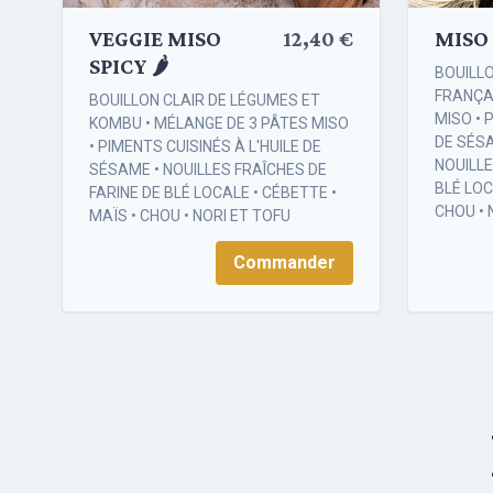
VEGGIE MISO
12,40 €
MISO 
SPICY 🌶️
BOUILL
FRANÇAI
BOUILLON CLAIR DE LÉGUMES ET
MISO • 
KOMBU • MÉLANGE DE 3 PÂTES MISO
DE SÉSA
• PIMENTS CUISINÉS À L'HUILE DE
NOUILLE
SÉSAME • NOUILLES FRAÎCHES DE
BLÉ LOC
FARINE DE BLÉ LOCALE • CÉBETTE •
CHOU • 
MAÏS • CHOU • NORI ET TOFU
Commander