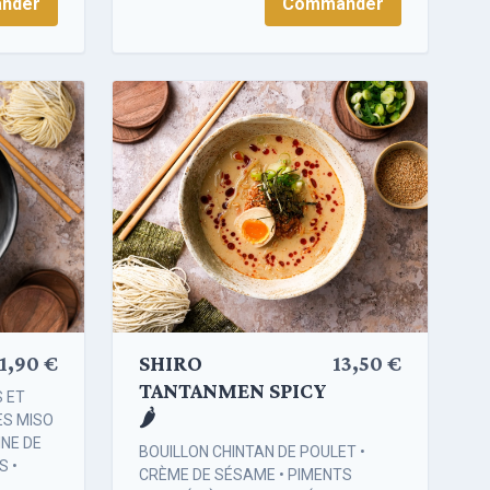
nder
Commander
SHIRO
13,50 €
1,90 €
TANTANMEN SPICY
S ET
🌶️
ES MISO
INE DE
BOUILLON CHINTAN DE POULET •
S •
CRÈME DE SÉSAME • PIMENTS