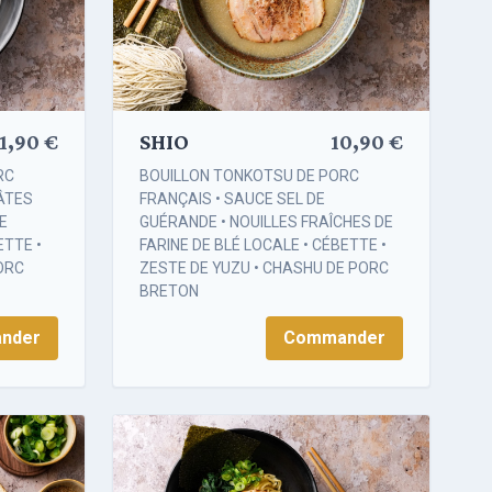
1,90 €
SHIO
10,90 €
RC
BOUILLON TONKOTSU DE PORC
ÂTES
FRANÇAIS • SAUCE SEL DE
E
GUÉRANDE • NOUILLES FRAÎCHES DE
ETTE •
FARINE DE BLÉ LOCALE • CÉBETTE •
PORC
ZESTE DE YUZU • CHASHU DE PORC
BRETON
nder
Commander