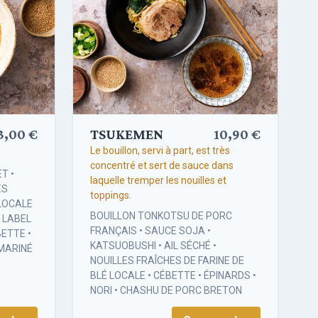
3,00 €
TSUKEMEN
10,90 €
Le bouillon, servi à part, est très
concentré et sert de sauce dans
T •
laquelle tremper les nouilles et
ES
toppings.
 LOCALE
BOUILLON TONKOTSU DE PORC
 LABEL
FRANÇAIS • SAUCE SOJA •
ETTE •
KATSUOBUSHI • AIL SÉCHÉ •
 MARINÉ
NOUILLES FRAÎCHES DE FARINE DE
BLÉ LOCALE • CÉBETTE • ÉPINARDS •
NORI • CHASHU DE PORC BRETON