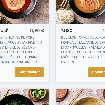
 🌶️
11,90 €
MISO
1
ON TONKOTSU DE PORC
BOUILLON TONKOTSU DE PO
S • SAUCE SOJA • PIMENTS
FRANÇAIS • MÉLANGE DE 3 P
S À L'HUILE DE SÉSAME •
MISO • NOUILLES FRAÎCHES D
S FRAÎCHES DE FARINE DE
FARINE DE BLÉ LOCALE • CÉB
ALE • CÉBETTE • ÉPINARDS •
MAÏS • CHOU • CHASHU DE 
 CHASHU DE PORC BRETON
BRETON
Commander
Comma