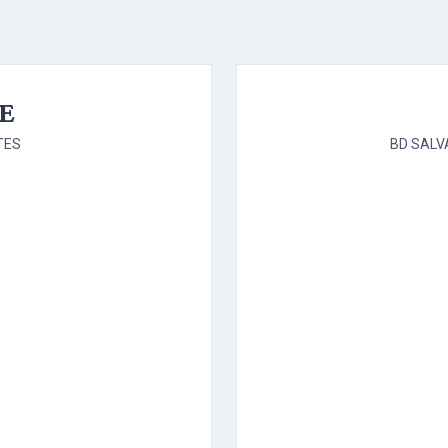
E
TES
BD SALV