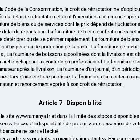
u Code de la Consommation, le droit de rétractation ne s'appliqu
fin du délai de rétractation et dont l'exécution a commencé apr
iture de biens ou de services dont le prix dépend de fluctuations
 délai de rétractation. La fourniture de biens confectionnés se
e détériorer ou de se périmer rapidement. La fourniture de bien
s d'hygiène ou de protection de la santé. La fourniture de biens qu
 ; La fourniture de boissons alcoolisées dont la livraison est di
 marché échappant au contrôle du professionnel. La fourniture d'
ateur après la livraison. La fourniture d'un journal, d'un périod
es lors d'une enchère publique. La fourniture d'un contenu numér
eur et renoncement exprès à son droit de rétractation.
Article 7- Disponibilité
 le site www.ramenya.fr et dans la limite des stocks disponibles
seurs. En cas d'indisponibilité de produit après passation de v
bancaire ne sera effectué.
ion à vendre ses produits en quantités importantes. Par conséq