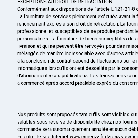
EXCEPTIONS AU DROIT DE RETRACTATION
Conformément aux dispositions de l'article L.121-21-8 d
La fourniture de services pleinement exécutés avant la 
renoncement exprès à son droit de rétractation. La fourn
professionnel et susceptibles de se produire pendant le
personnalisés. La fourniture de biens susceptibles de s
livraison et qui ne peuvent être renvoyés pour des raison
mélangés de manière indissociable avec d'autres articles
à la conclusion du contrat dépend de fluctuations sur le
informatiques lorsqu'ils ont été descellés par le consomm
d'abonnement à ces publications. Les transactions conclu
a commencé après accord préalable exprès du consommat
Nos produits sont proposés tant qu'ils sont visibles sur
valables sous réserve de disponibilité chez nos fournis
commande sera automatiquement annulée et aucun débit 
En outre, le site Internet www.ramenya.fr n'a pas vocat